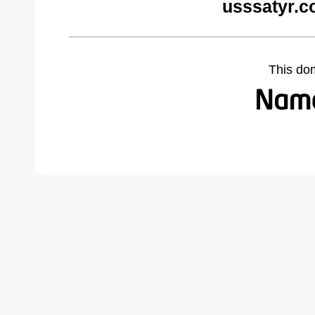
usssatyr.c
This do